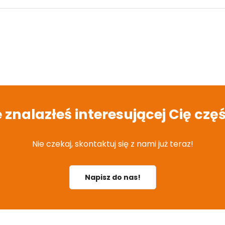
e znalazłeś interesującej Cię częś
Nie czekaj, skontaktuj się z nami już teraz!
Napisz do nas!