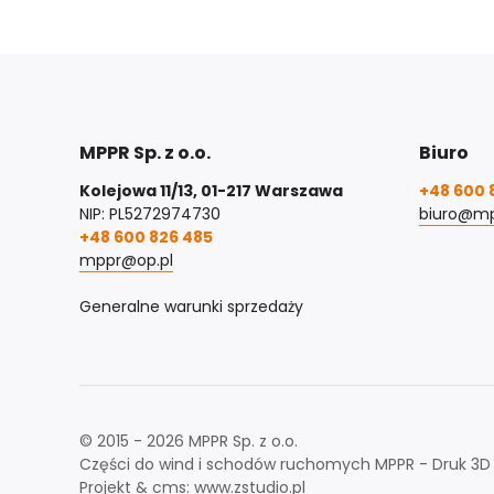
MPPR Sp. z o.o.
Biuro
Kolejowa 11/13, 01-217 Warszawa
+48 600 
NIP: PL5272974730
biuro@mp
+48 600 826 485
mppr@op.pl
Generalne warunki sprzedaży
© 2015 - 2026 MPPR Sp. z o.o.
Części do wind i schodów ruchomych MPPR - Druk 3D /
Projekt & cms:
www.zstudio.pl