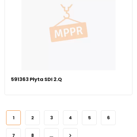
591363 Płyta SDI 2.Q
1
2
3
4
5
6
7
8
...