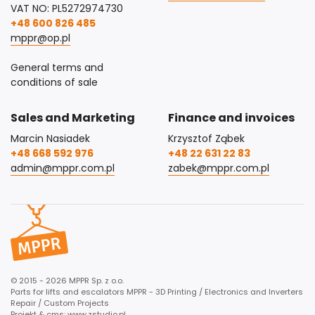
VAT NO: PL5272974730
+48 600 826 485
mppr@op.pl
General terms and
conditions of sale
Sales and Marketing
Finance and invoices
Marcin Nasiadek
Krzysztof Ząbek
+48 668 592 976
+48 22 631 22 83
admin@mppr.com.pl
zabek@mppr.com.pl
© 2015 - 2026 MPPR Sp. z o.o.
Parts for lifts and escalators MPPR - 3D Printing / Electronics and Inverters
Repair / Custom Projects
Projekt & cms:
www.zstudio.pl