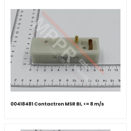
00418481 Contactron MSR BI, <= 8 m/s