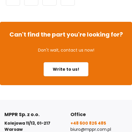
Can't find the part you're looking for?
Don't wait, contact us now!
Write to us!
MPPR Sp. z o.o.
Office
Kolejowa 11/13, 01-217
+48 600 826 485
Warsaw
biuro@mppr.com.pl