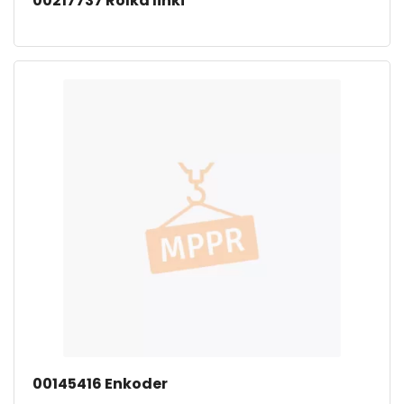
00217737 Rolka linki
00145416 Enkoder