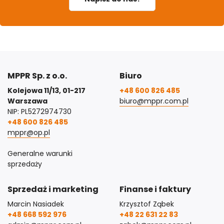
MPPR Sp. z o.o.
Biuro
Kolejowa 11/13, 01-217
+48 600 826 485
Warszawa
biuro@mppr.com.pl
NIP: PL5272974730
+48 600 826 485
mppr@op.pl
Generalne warunki
sprzedaży
Sprzedaż i marketing
Finanse i faktury
Marcin Nasiadek
Krzysztof Ząbek
+48 668 592 976
+48 22 631 22 83