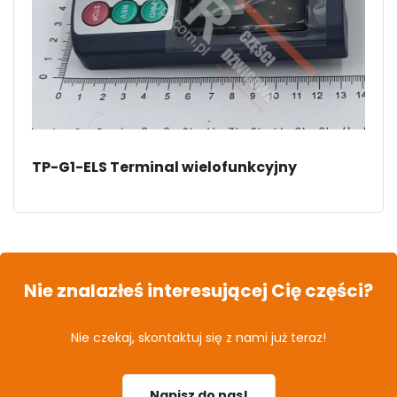
TP-G1-ELS Terminal wielofunkcyjny
Nie znalazłeś interesującej Cię części?
Nie czekaj, skontaktuj się z nami już teraz!
Napisz do nas!