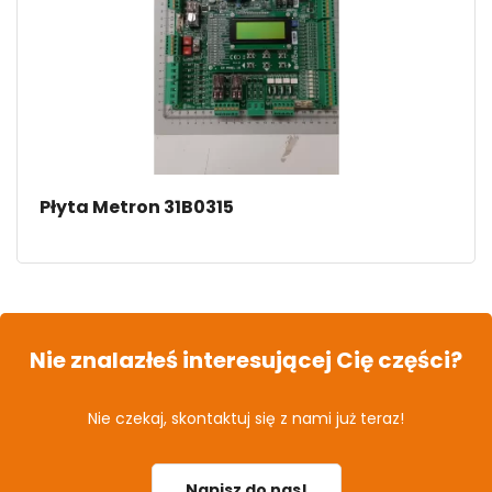
Płyta Metron 31B0315
Nie znalazłeś interesującej Cię części?
Nie czekaj, skontaktuj się z nami już teraz!
Napisz do nas!