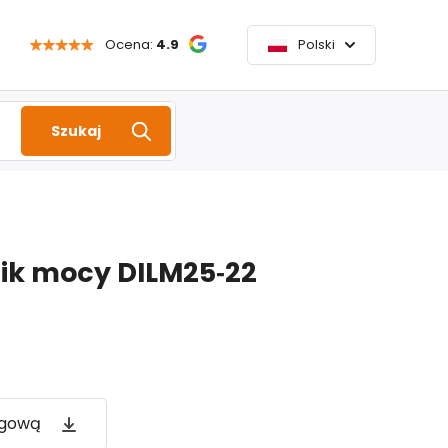
Ocena:
4.9
Polski
Szukaj
nik mocy DILM25‑22
ogową