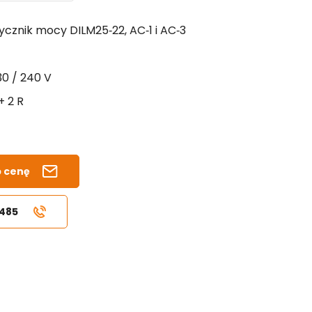
ycznik mocy DILM25‑22, AC‑1 i AC‑3
30 / 240
V
+ 2 R
b cenę
 485