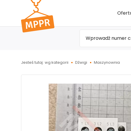
Przejdź
Ofert
do menu
głównego
Jesteś tutaj:
wg kategorii
Dźwigi
Maszynownia