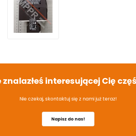
e znalazłeś interesującej Cię częś
Nie czekaj, skontaktuj się z nami już teraz!
Napisz do nas!