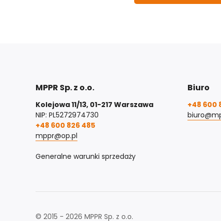
MPPR Sp. z o.o.
Biuro
Kolejowa 11/13, 01-217 Warszawa
+48 600 
NIP: PL5272974730
biuro@mp
+48 600 826 485
mppr@op.pl
Generalne warunki sprzedaży
© 2015 - 2026 MPPR Sp. z o.o.