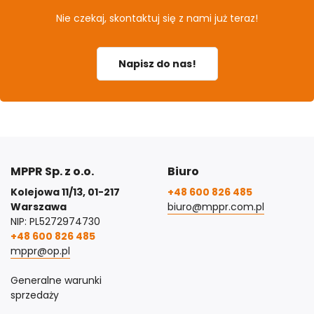
Nie czekaj, skontaktuj się z nami już teraz!
Napisz do nas!
MPPR Sp. z o.o.
Biuro
Kolejowa 11/13, 01-217
+48 600 826 485
Warszawa
biuro@mppr.com.pl
NIP: PL5272974730
+48 600 826 485
mppr@op.pl
Generalne warunki
sprzedaży