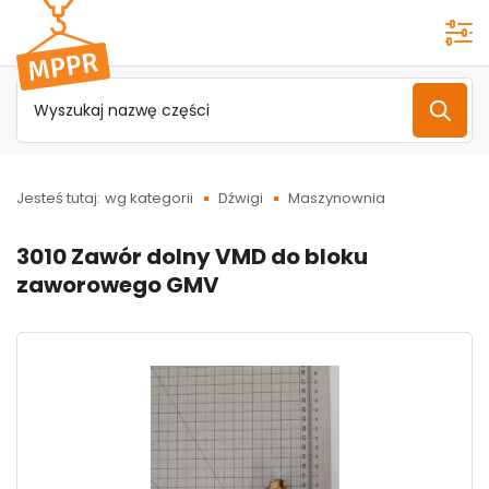
Przejdź do
menu
głównego
Jesteś tutaj:
wg kategorii
Dźwigi
Maszynownia
3010 Zawór dolny VMD do bloku
zaworowego GMV