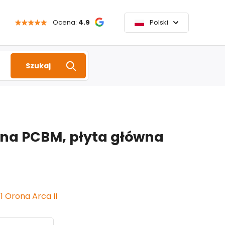
Ocena:
4.9
Polski
Szukaj
ona PCBM, płyta główna
1 Orona Arca II