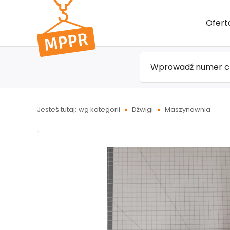
Przejdź
Ofert
do menu
głównego
Jesteś tutaj:
wg kategorii
Dźwigi
Maszynownia