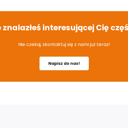
e znalazłeś interesującej Cię częś
Nie czekaj, skontaktuj się z nami już teraz!
Napisz do nas!