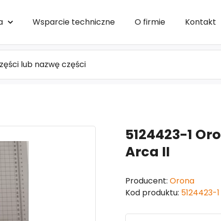
a
Wsparcie techniczne
O firmie
Kontakt
5124423-1 Or
Arca II
Producent:
Orona
Kod produktu:
5124423-1 