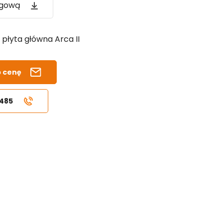
ogową
płyta główna Arca II
b cenę
 485