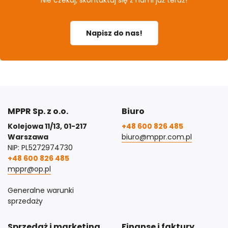
Napisz do nas!
MPPR Sp. z o.o.
Biuro
Kolejowa 11/13, 01-217
+48 600 826 485
Warszawa
biuro@mppr.com.pl
NIP: PL5272974730
+48 600 826 485
mppr@op.pl
Generalne warunki
sprzedaży
Sprzedaż i marketing
Finanse i faktury