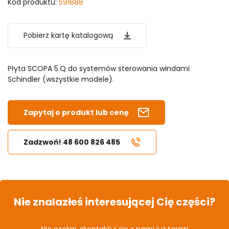
Kod produktu:
591888
Pobierz kartę katalogową
Płyta SCOPA 5.Q do systemów sterowania windami
Schindler (wszystkie modele).
Zapytaj o produkt lub cenę
Zadzwoń! 48 600 826 485
Nie znalazłeś interesującej Cię części?
Nie czekaj, skontaktuj się z nami już teraz!