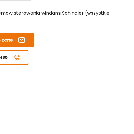
temów sterowania windami Schindler (wszystkie
b cenę
 485