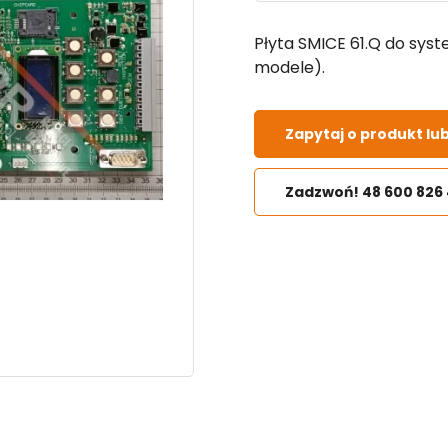
Płyta SMICE 61.Q do sys
modele).
Zapytaj o produkt lu
Zadzwoń! 48 600 826