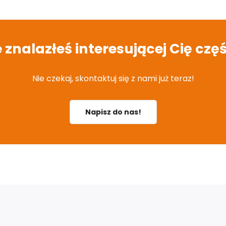
e znalazłeś interesującej Cię częś
Nie czekaj, skontaktuj się z nami już teraz!
Napisz do nas!