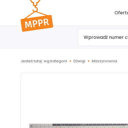
Przejdź
Ofert
do menu
głównego
Jesteś tutaj:
wg kategorii
Dźwigi
Maszynownia