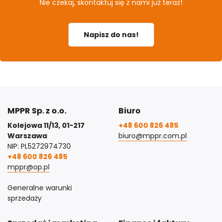
Nie czekaj, skontaktuj się z nami już teraz!
Napisz do nas!
MPPR Sp. z o.o.
Biuro
Kolejowa 11/13, 01-217
+48 600 826 485
Warszawa
biuro@mppr.com.pl
NIP: PL5272974730
+48 600 826 485
mppr@op.pl
Generalne warunki
sprzedaży