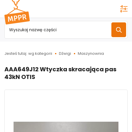
Przejdź do
menu
głównego
Jesteś tutaj:
wg kategorii
Dźwigi
Maszynownia
AAA649J12 Wtyczka skracająca pas
43kN OTIS