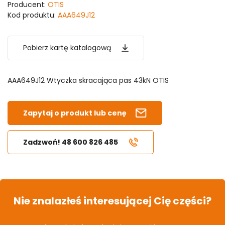
Producent:
OTIS
Kod produktu:
AAA649J12
Pobierz kartę katalogową
AAA649J12 Wtyczka skracająca pas 43kN OTIS
Zapytaj o produkt lub cenę
Zadzwoń! 48 600 826 485
Nie znalazłeś interesującej Cię części?