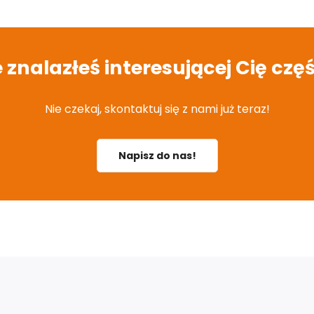
e znalazłeś interesującej Cię częś
Nie czekaj, skontaktuj się z nami już teraz!
Napisz do nas!