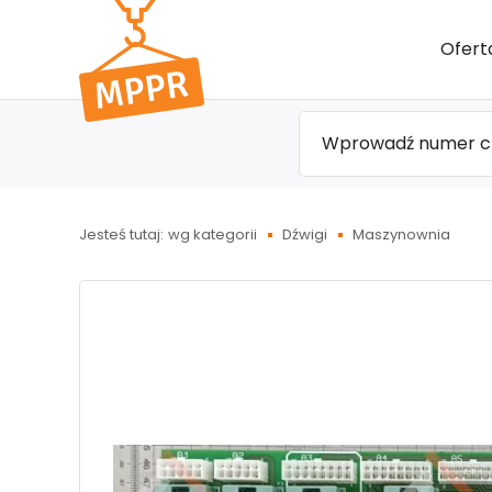
Przejdź
Ofert
do menu
głównego
Jesteś tutaj:
wg kategorii
Dźwigi
Maszynownia