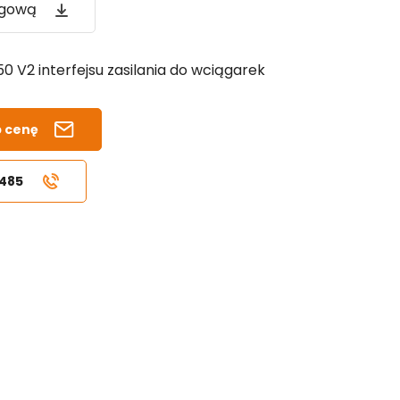
ogową
 V2 interfejsu zasilania do wciągarek
b cenę
 485