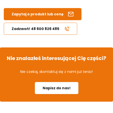
Zapytaj o produkt lub cenę
Zadzwoń! 48 600 826 485
Nie znalazłeś interesującej Cię części?
Nie czekaj, skontaktuj się z nami już teraz!
Napisz do nas!