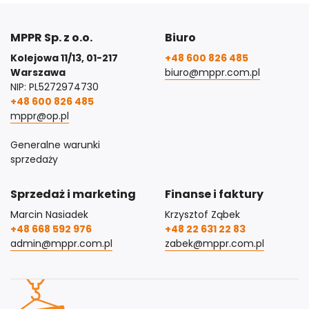
MPPR Sp. z o.o.
Biuro
Kolejowa 11/13, 01-217
+48 600 826 485
Warszawa
biuro@mppr.com.pl
NIP: PL5272974730
+48 600 826 485
mppr@op.pl
Generalne warunki
sprzedaży
Sprzedaż i marketing
Finanse i faktury
Marcin Nasiadek
Krzysztof Ząbek
+48 668 592 976
+48 22 631 22 83
admin@mppr.com.pl
zabek@mppr.com.pl