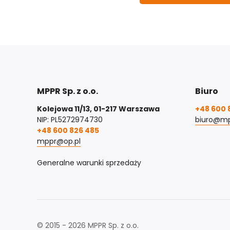
MPPR Sp. z o.o.
Biuro
Kolejowa 11/13, 01-217 Warszawa
+48 600 
NIP: PL5272974730
biuro@mp
+48 600 826 485
mppr@op.pl
Generalne warunki sprzedaży
© 2015 - 2026 MPPR Sp. z o.o.