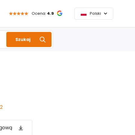
Ocena:
4.9
Polski
Szukaj
2
ogową