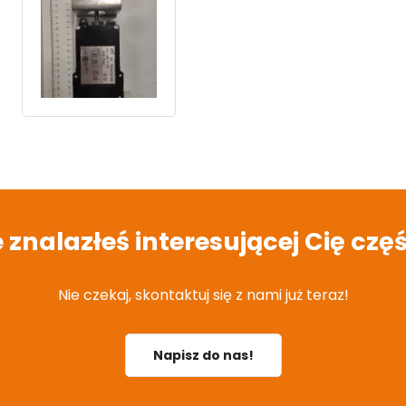
e znalazłeś interesującej Cię częś
Nie czekaj, skontaktuj się z nami już teraz!
Napisz do nas!