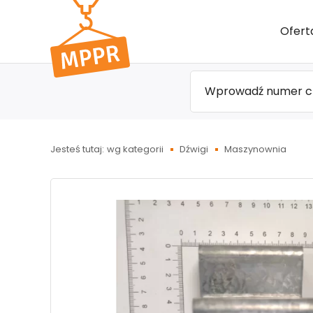
Przejdź
Ofert
do menu
głównego
Jesteś tutaj:
wg kategorii
Dźwigi
Maszynownia