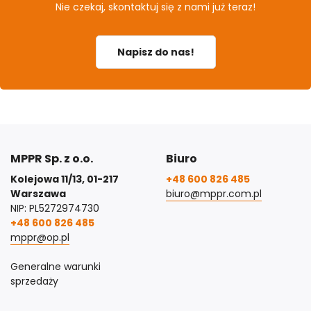
Nie czekaj, skontaktuj się z nami już teraz!
Napisz do nas!
MPPR Sp. z o.o.
Biuro
Kolejowa 11/13, 01-217
+48 600 826 485
Warszawa
biuro@mppr.com.pl
NIP: PL5272974730
+48 600 826 485
mppr@op.pl
Generalne warunki
sprzedaży