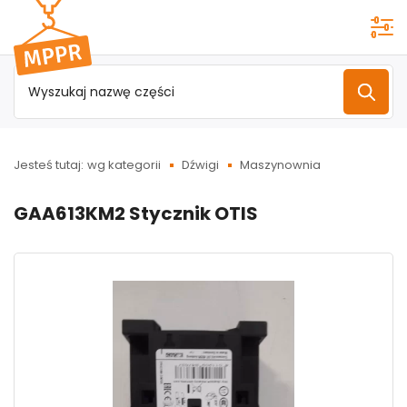
Przejdź do
menu
głównego
Jesteś tutaj:
wg kategorii
Dźwigi
Maszynownia
GAA613KM2 Stycznik OTIS