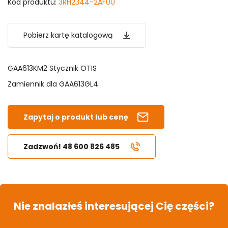
Kod produktu:
3RH2344-2AF00
Pobierz kartę katalogową
GAA613KM2 Stycznik OTIS
Zamiennik dla GAA613GL4
Zapytaj o produkt lub cenę
Zadzwoń! 48 600 826 485
Nie znalazłeś interesującej Cię części?