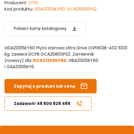
Producent:
OTIS
Kod produktu:
GDA21305KY60; GCA26800PS2
Pobierz kartę katalogową
GDA21305KY60 Płyta sterowa Ultra Drive OVFR03B-402 1000
kg, zawiera DCPB GCA26800PS2. Zamiennik
(nowszy) dla
GCA21305KY60
, GBA21305KY60
i GAA21305KY6.
Zapytaj o produkt lub cenę
Zadzwoń! 48 600 826 485