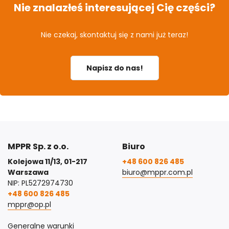
Nie znalazłeś interesującej Cię części?
Nie czekaj, skontaktuj się z nami już teraz!
Napisz do nas!
MPPR Sp. z o.o.
Biuro
Kolejowa 11/13, 01-217
+48 600 826 485
Warszawa
biuro@mppr.com.pl
NIP: PL5272974730
+48 600 826 485
mppr@op.pl
Generalne warunki