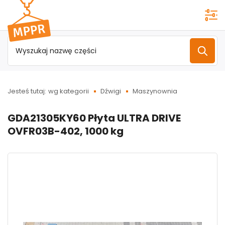
Przejdź do
menu
głównego
Jesteś tutaj:
wg kategorii
Dźwigi
Maszynownia
GDA21305KY60 Płyta ULTRA DRIVE
OVFR03B-402, 1000 kg