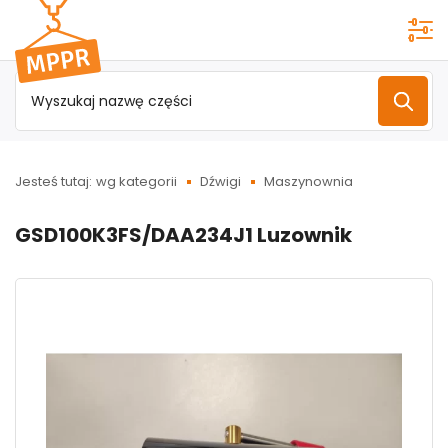
Przejdź do
menu
głównego
Jesteś tutaj:
wg kategorii
Dźwigi
Maszynownia
GSD100K3FS/DAA234J1 Luzownik