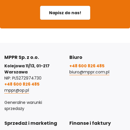
Napisz do nas!
MPPR Sp. z o.o.
Biuro
Kolejowa 11/13, 01-217
+48 600 826 485
Warszawa
biuro@mppr.com.pl
NIP: PL5272974730
+48 600 826 485
mppr@op.pl
Generalne warunki
sprzedaży
Sprzedaż i marketing
Finanse i faktury