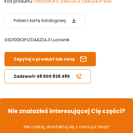
Kod produktu:
GSD100K3FS; DAA234J1; DAA234J1-600
Pobierz kartę katalogową
GSD100K3FS/DAA234J1 Luzownik
Zapytaj o produkt lub cenę
Zadzwoń! 48 600 826 485
Nie znalazłeś interesującej Cię części?
Nie czekaj, skontaktuj się z nami już teraz!