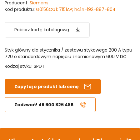
Producent:
Siemens
Kod produktu:
G0156CG1; 7151AP; hc14-192-887-804
Pobierz kartę katalogową
Styk główny dla stycznika / zestawu stykowego 200 A typu
720 o standardowym napięciu znamionowym 600 V DC
Rodzaj styku: SPDT
Zapytaj o produkt lub cenę
Zadzwoń! 48 600 826 485