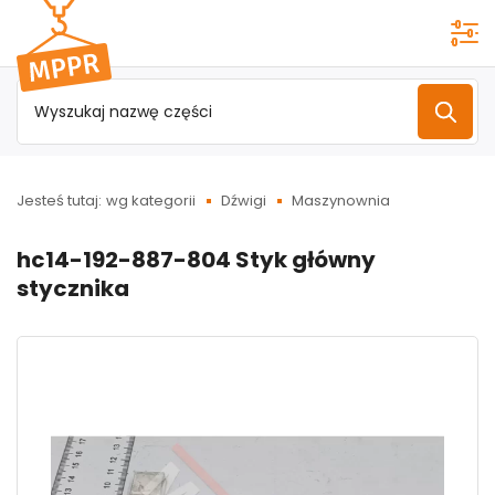
Przejdź do
menu
głównego
Jesteś tutaj:
wg kategorii
Dźwigi
Maszynownia
hc14-192-887-804 Styk główny
stycznika