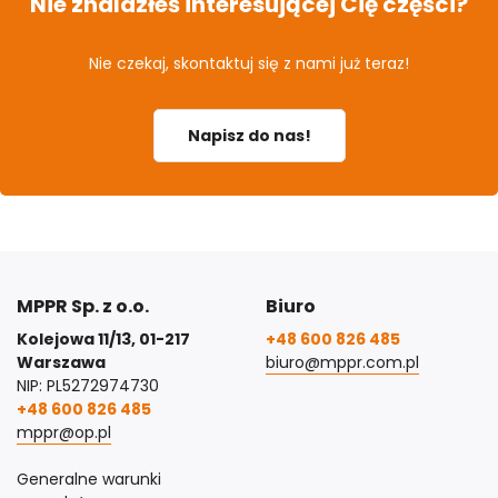
Nie znalazłeś interesującej Cię części?
Nie czekaj, skontaktuj się z nami już teraz!
Napisz do nas!
MPPR Sp. z o.o.
Biuro
Kolejowa 11/13, 01-217
+48 600 826 485
Warszawa
biuro@mppr.com.pl
NIP: PL5272974730
+48 600 826 485
mppr@op.pl
Generalne warunki