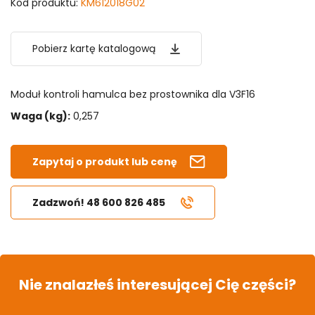
Kod produktu:
KM612018G02
Pobierz kartę katalogową
Moduł kontroli hamulca bez prostownika dla V3F16
Waga (kg):
0,257
Zapytaj o produkt lub cenę
Zadzwoń! 48 600 826 485
Nie znalazłeś interesującej Cię części?