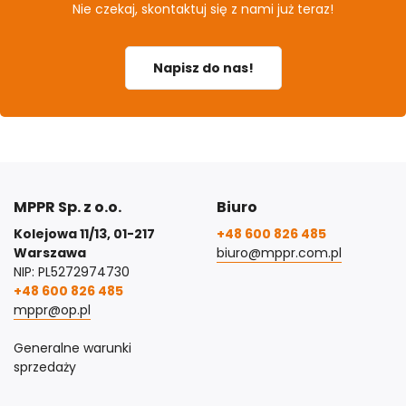
Nie czekaj, skontaktuj się z nami już teraz!
Napisz do nas!
MPPR Sp. z o.o.
Biuro
Kolejowa 11/13, 01-217
+48 600 826 485
Warszawa
biuro@mppr.com.pl
NIP: PL5272974730
+48 600 826 485
mppr@op.pl
Generalne warunki
sprzedaży