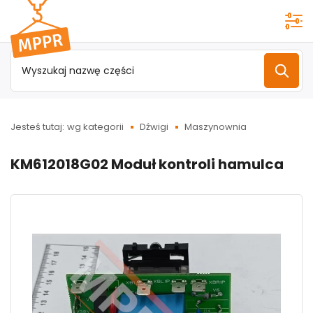
Przejdź do
menu
głównego
Jesteś tutaj:
wg kategorii
Dźwigi
Maszynownia
KM612018G02 Moduł kontroli hamulca