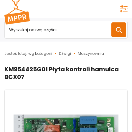
Przejdź do
menu
głównego
Jesteś tutaj:
wg kategorii
Dźwigi
Maszynownia
KM954425G01 Płyta kontroli hamulca
BCX07