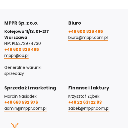
MPPR Sp. z o.o.
Biuro
Kolejowa 11/13, 01-217
+48 600 826 485
Warszawa
biuro@mppr.com.pl
NIP: PL5272974730
+48 600 826 485
mppr@op.pl
Generalne warunki
sprzedaży
Sprzedaż i marketing
Finanse i faktury
Marcin Nasiadek
Krzysztof Ząbek
+48 668 592 976
+48 22 631 22 83
admin@mppr.com.pl
zabek@mppr.com.pl