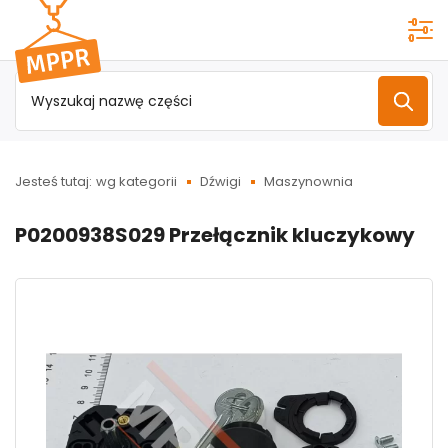
Przejdź do
menu
głównego
Jesteś tutaj:
wg kategorii
Dźwigi
Maszynownia
P0200938S029 Przełącznik kluczykowy