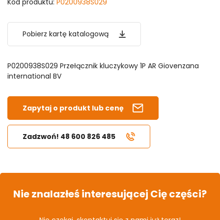
Kod produktu:
P0200938S029
Pobierz kartę katalogową
P0200938S029 Przełącznik kluczykowy 1P AR Giovenzana
international BV
Zapytaj o produkt lub cenę
Zadzwoń! 48 600 826 485
Nie znalazłeś interesującej Cię części?
Nie czekaj, skontaktuj się z nami już teraz!