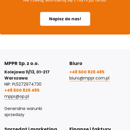
Napisz do nas!
MPPR Sp. z o.o.
Biuro
Kolejowa 11/13, 01-217
+48 600 826 485
Warszawa
biuro@mppr.com.pl
NIP: PL5272974730
+48 600 826 485
mppr@op.pl
Generalne warunki
sprzedaży
Sprzedaż i marketing
Finanse i faktury