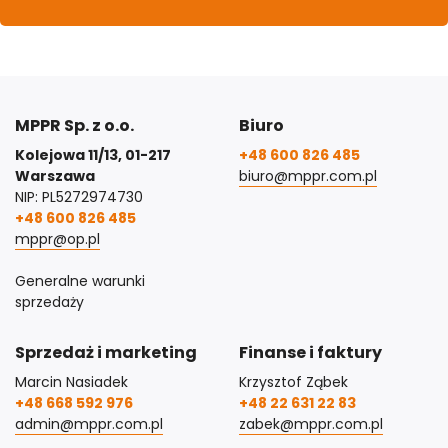
MPPR Sp. z o.o.
Biuro
Kolejowa 11/13, 01-217
+48 600 826 485
Warszawa
biuro@mppr.com.pl
NIP: PL5272974730
+48 600 826 485
mppr@op.pl
Generalne warunki
sprzedaży
Sprzedaż i marketing
Finanse i faktury
Marcin Nasiadek
Krzysztof Ząbek
+48 668 592 976
+48 22 631 22 83
admin@mppr.com.pl
zabek@mppr.com.pl