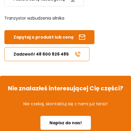
Tranzystor wzbudzenia silnika
Zapytaj o produkt lub cenę
Zadzwoń! 48 600 826 485
Nie znalazłeś interesującej Cię części?
Nie czekaj, skontaktuj się z nami już teraz!
Napisz do nas!