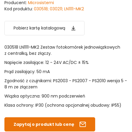
Producent:
Microsistemi
Kod produktu:
030518; 030211; LN1111-MK2
Pobierz kartę katalogową
030518 LN1111-MK2 Zestaw fotokomórek jednowiązkowych
z centralką, bez złączy.
Napięcie zasilające: 12 - 24V AC/DC ± 15%
Prąd zasilający: 50 mA
Zgodność z czujnikami: PS2003 - PS2007 - PS2010 wersja 5 -
8 m ze złączem
Wiązka optyczna: 900 nm podczerwień
Klasa ochrony: IP30 (ochrona opcjonalnej obudowy: IP55)
Zapytaj o produkt lub cenę