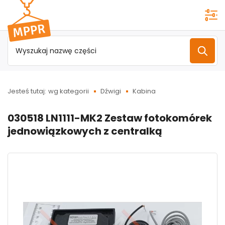
Przejdź do
menu
głównego
Jesteś tutaj:
wg kategorii
Dźwigi
Kabina
030518 LN1111-MK2 Zestaw fotokomórek
jednowiązkowych z centralką