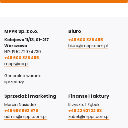
MPPR Sp. z o.o.
Biuro
Kolejowa 11/13, 01-217
+48 600 826 485
Warszawa
biuro@mppr.com.pl
NIP: PL5272974730
+48 600 826 485
mppr@op.pl
Generalne warunki
sprzedaży
Sprzedaż i marketing
Finanse i faktury
Marcin Nasiadek
Krzysztof Ząbek
+48 668 592 976
+48 22 631 22 83
admin@mppr.com.pl
zabek@mppr.com.pl