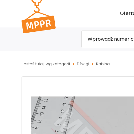
Przejdź
Ofert
do menu
głównego
Jesteś tutaj:
wg kategorii
Dźwigi
Kabina