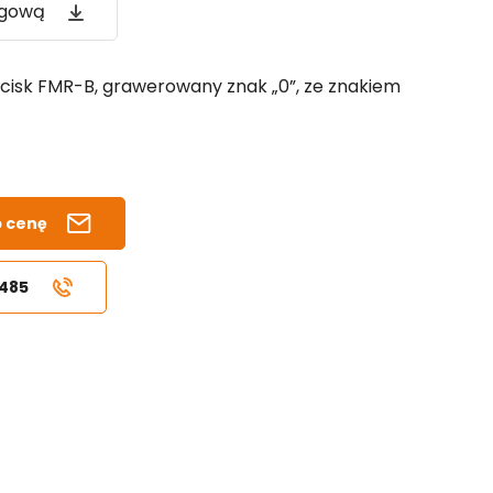
ogową
cisk FMR-B, grawerowany znak „0”, ze znakiem
b cenę
 485