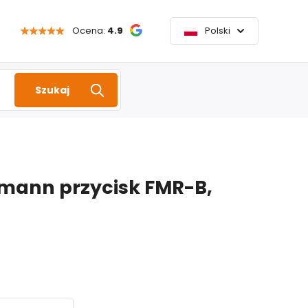
Ocena:
4.9
Polski
Szukaj
emann przycisk FMR-B,