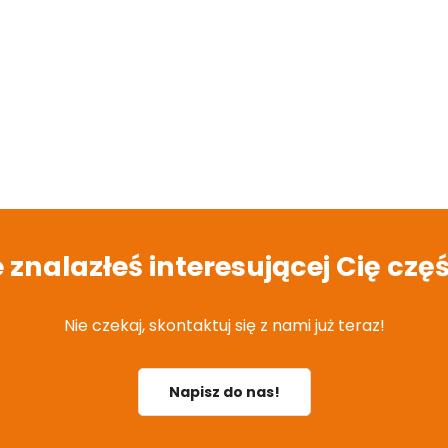
e znalazłeś interesującej Cię częś
Nie czekaj, skontaktuj się z nami już teraz!
Napisz do nas!