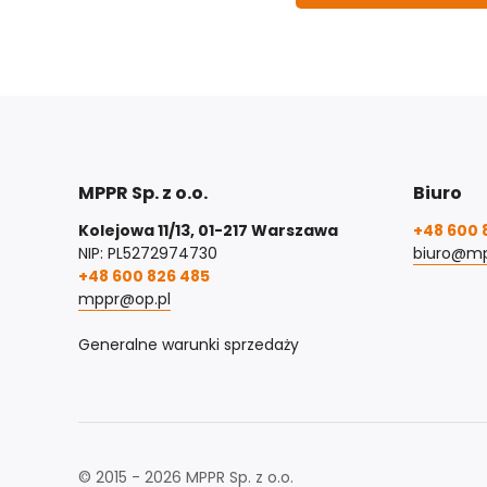
MPPR Sp. z o.o.
Biuro
Kolejowa 11/13, 01-217 Warszawa
+48 600 
NIP: PL5272974730
biuro@mp
+48 600 826 485
mppr@op.pl
Generalne warunki sprzedaży
© 2015 - 2026 MPPR Sp. z o.o.