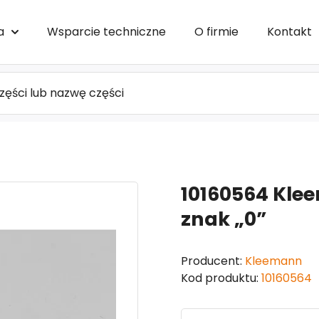
a
Wsparcie techniczne
O firmie
Kontakt
10160564 Kle
znak „0”
Producent:
Kleemann
Kod produktu:
10160564