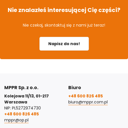
Nie znalazłeś interesującej Cię części?
Nie czekaj, skontaktuj się z nami już teraz!
Napisz do nas!
MPPR Sp. z o.o.
Biuro
Kolejowa 11/13, 01-217
+48 600 826 485
Warszawa
biuro@mppr.com.pl
NIP: PL5272974730
+48 600 826 485
mppr@op.pl