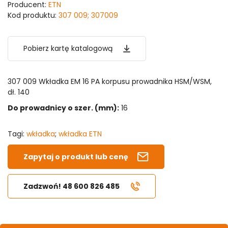
Producent:
ETN
Kod produktu:
307 009; 307009
Pobierz kartę katalogową
307 009 Wkładka EM 16 PA korpusu prowadnika HSM/WSM,
dł. 140
Do prowadnicy o szer. (mm):
16
Tagi:
wkładka
;
wkładka ETN
Zapytaj o produkt lub cenę
Zadzwoń! 48 600 826 485