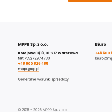
MPPR Sp. z o.o.
Biuro
Kolejowa 11/13, 01-217 Warszawa
+48 600 
NIP: PL5272974730
biuro@mp
+48 600 826 485
mppr@op.pl
Generalne warunki sprzedaży
© 2015 - 2026 MPPR Sp. z o.o.