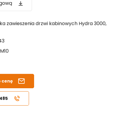
ogową
lka zawieszenia drzwi kabinowych Hydra 3000,
43
M10
b cenę
 485