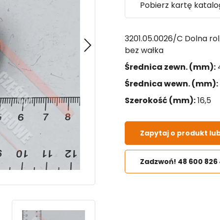
Pobierz kartę katal
3201.05.0026/C Dolna ro
bez wałka
Średnica zewn. (mm):
Średnica wewn. (mm):
Szerokość (mm):
16,5
Zapytaj o produkt lu
Zadzwoń! 48 600 826