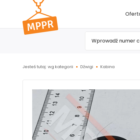
Przejdź
Ofert
do menu
głównego
Jesteś tutaj:
wg kategorii
Dźwigi
Kabina