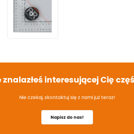
e znalazłeś interesującej Cię częś
Nie czekaj, skontaktuj się z nami już teraz!
Napisz do nas!