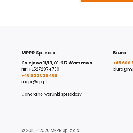
MPPR Sp. z o.o.
Biuro
Kolejowa 11/13, 01-217 Warszawa
+48 600 
NIP: PL5272974730
biuro@mp
+48 600 826 485
mppr@op.pl
Generalne warunki sprzedaży
© 2015 - 2026 MPPR Sp. z o.o.