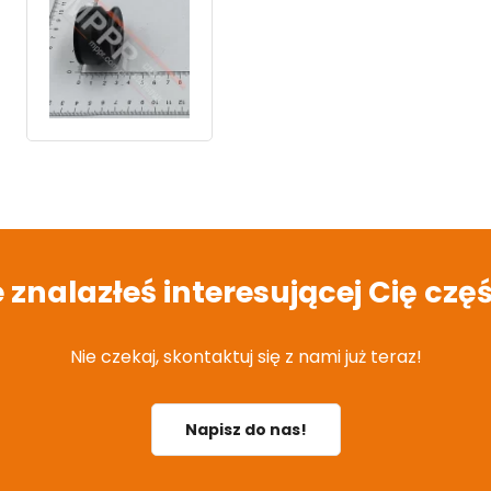
e znalazłeś interesującej Cię częś
Nie czekaj, skontaktuj się z nami już teraz!
Napisz do nas!