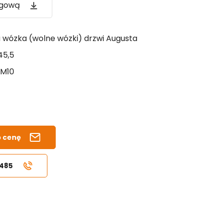
ogową
a wózka (wolne wózki) drzwi Augusta
45,5
M10
b cenę
 485