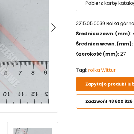
Pobierz kartę katal
3215.05.0039 Rolka górn
Średnica zewn. (mm):
Średnica wewn. (mm):
Szerokość (mm):
27
Tagi:
rolka Wittur
Zapytaj o produkt lu
Zadzwoń! 48 600 826