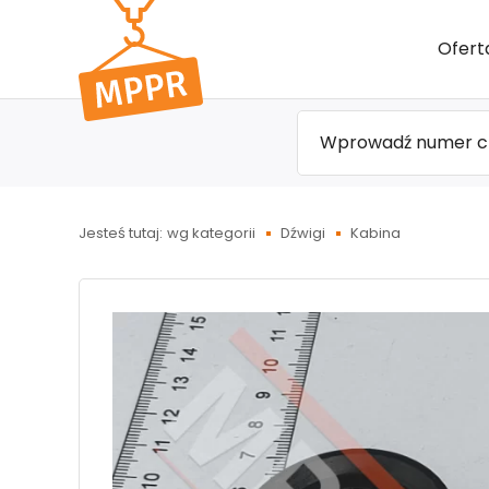
Przejdź
Ofert
do menu
głównego
Jesteś tutaj:
wg kategorii
Dźwigi
Kabina