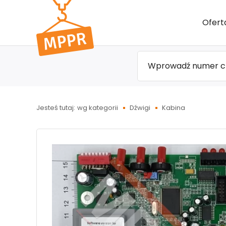
Przejdź
Ofert
do menu
głównego
Jesteś tutaj:
wg kategorii
Dźwigi
Kabina