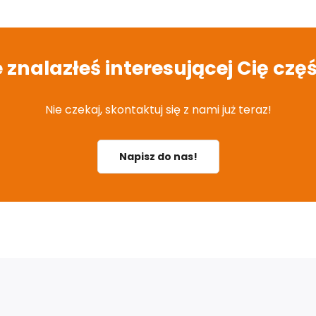
e znalazłeś interesującej Cię częś
Nie czekaj, skontaktuj się z nami już teraz!
Napisz do nas!