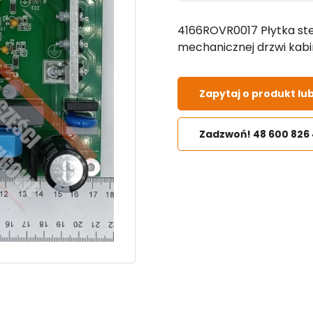
4166ROVR0017 Płytka ste
mechanicznej drzwi kab
Zapytaj o produkt lu
Zadzwoń! 48 600 826