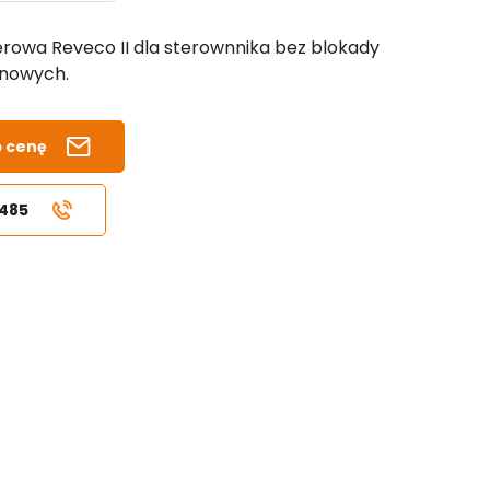
rowa Reveco II dla sterownnika bez blokady
inowych.
b cenę
 485