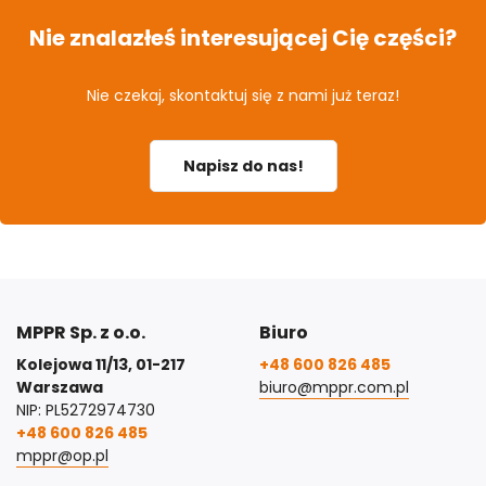
Nie znalazłeś interesującej Cię części?
Nie czekaj, skontaktuj się z nami już teraz!
Napisz do nas!
MPPR Sp. z o.o.
Biuro
Kolejowa 11/13, 01-217
+48 600 826 485
Warszawa
biuro@mppr.com.pl
NIP: PL5272974730
+48 600 826 485
mppr@op.pl