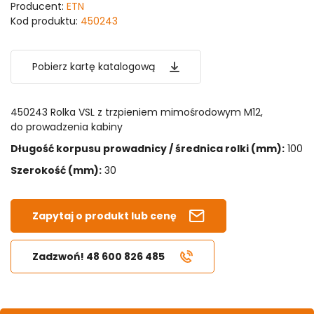
Producent:
ETN
Kod produktu:
450243
Pobierz kartę katalogową
450243 Rolka VSL z trzpieniem mimośrodowym M12,
do prowadzenia kabiny
Długość korpusu prowadnicy / średnica rolki (mm
):
100
Szerokość (mm):
30
Zapytaj o produkt lub cenę
Zadzwoń! 48 600 826 485