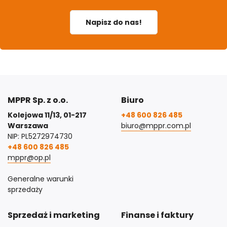
Napisz do nas!
MPPR Sp. z o.o.
Biuro
Kolejowa 11/13, 01-217
+48 600 826 485
Warszawa
biuro@mppr.com.pl
NIP: PL5272974730
+48 600 826 485
mppr@op.pl
Generalne warunki
sprzedaży
Sprzedaż i marketing
Finanse i faktury