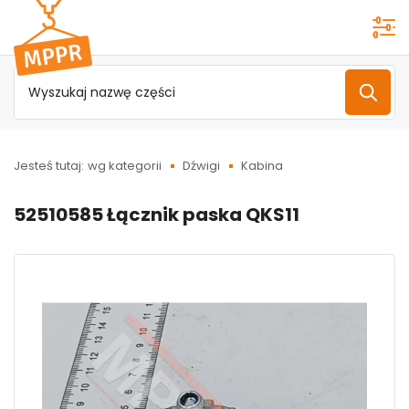
Przejdź do
menu
głównego
Jesteś tutaj:
wg kategorii
Dźwigi
Kabina
52510585 Łącznik paska QKS11