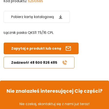
Kod produktu:
52510585
Pobierz kartę katalogową
Łącznik paska QKS11 T5/16 CPL
Zapytaj o produkt lub cenę
Zadzwoń! 48 600 826 485
Nie znalazłeś interesującej Cię części?
Nie czekaj, skontaktuj się z nami już teraz!