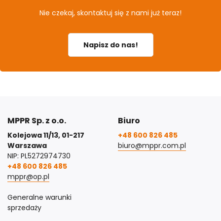
Nie czekaj, skontaktuj się z nami już teraz!
Napisz do nas!
MPPR Sp. z o.o.
Biuro
Kolejowa 11/13, 01-217
+48 600 826 485
Warszawa
biuro@mppr.com.pl
NIP: PL5272974730
+48 600 826 485
mppr@op.pl
Generalne warunki
sprzedaży