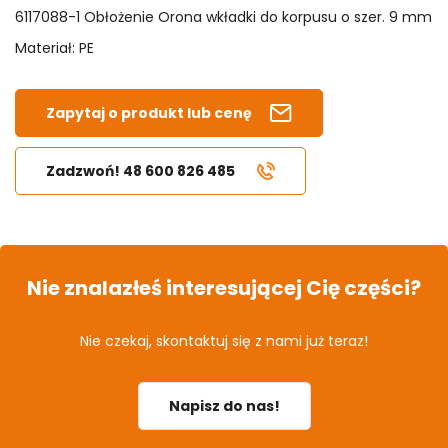
6117088-1 Obłożenie Orona wkładki do korpusu o szer. 9 mm
Materiał: PE
Zapytaj o produkt lub cenę
Zadzwoń! 48 600 826 485
Nie znalazłeś interesującej Cię części?
Nie czekaj, skontaktuj się z nami już teraz!
Napisz do nas!