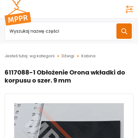
Przejdź do
menu
głównego
Jesteś tutaj:
wg kategorii
Dźwigi
Kabina
6117088-1 Obłożenie Orona wkładki do
korpusu o szer. 9 mm