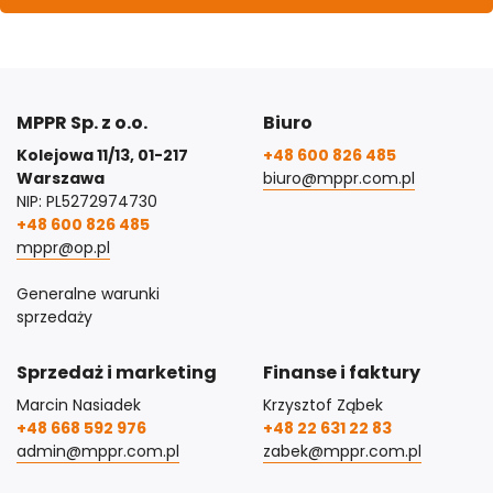
MPPR Sp. z o.o.
Biuro
Kolejowa 11/13, 01-217
+48 600 826 485
Warszawa
biuro@mppr.com.pl
NIP: PL5272974730
+48 600 826 485
mppr@op.pl
Generalne warunki
sprzedaży
Sprzedaż i marketing
Finanse i faktury
Marcin Nasiadek
Krzysztof Ząbek
+48 668 592 976
+48 22 631 22 83
admin@mppr.com.pl
zabek@mppr.com.pl