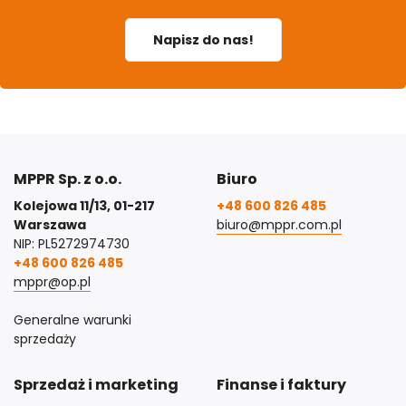
Napisz do nas!
MPPR Sp. z o.o.
Biuro
Kolejowa 11/13, 01-217
+48 600 826 485
Warszawa
biuro@mppr.com.pl
NIP: PL5272974730
+48 600 826 485
mppr@op.pl
Generalne warunki
sprzedaży
Sprzedaż i marketing
Finanse i faktury