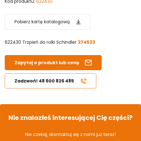
Kod produktu:
622430
Pobierz kartę katalogową
622430 Trzpień do rolki Schindler
374533
Zapytaj o produkt lub cenę
Zadzwoń! 48 600 826 485
Nie znalazłeś interesującej Cię części?
Nie czekaj, skontaktuj się z nami już teraz!