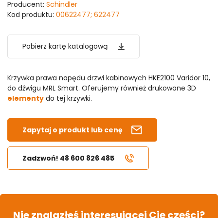
Producent:
Schindler
Kod produktu:
00622477; 622477
Pobierz kartę katalogową
Krzywka prawa napędu drzwi kabinowych HKE2100 Varidor 10,
do dźwigu MRL Smart. Oferujemy również drukowane 3D
elementy
do tej krzywki.
Zapytaj o produkt lub cenę
Zadzwoń! 48 600 826 485
Nie znalazłeś interesującej Cię części?