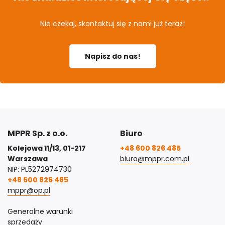
Nie czekaj, skontaktuj się z nami już teraz!
Napisz do nas!
MPPR Sp. z o.o.
Biuro
Kolejowa 11/13, 01-217
+48 600 826 485
Warszawa
biuro@mppr.com.pl
NIP: PL5272974730
+48 600 826 485
mppr@op.pl
Generalne warunki
sprzedaży