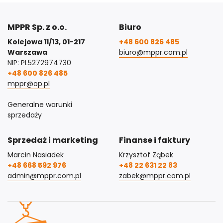
MPPR Sp. z o.o.
Biuro
Kolejowa 11/13, 01-217
+48 600 826 485
Warszawa
biuro@mppr.com.pl
NIP: PL5272974730
+48 600 826 485
mppr@op.pl
Generalne warunki
sprzedaży
Sprzedaż i marketing
Finanse i faktury
Marcin Nasiadek
Krzysztof Ząbek
+48 668 592 976
+48 22 631 22 83
admin@mppr.com.pl
zabek@mppr.com.pl