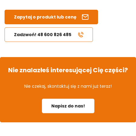
Zapytaj o produkt lub cenę
Zadzwoń! 48 600 826 485
Nie znalazłeś interesującej Cię części?
Nie czekaj, skontaktuj się z nami już teraz!
Napisz do nas!