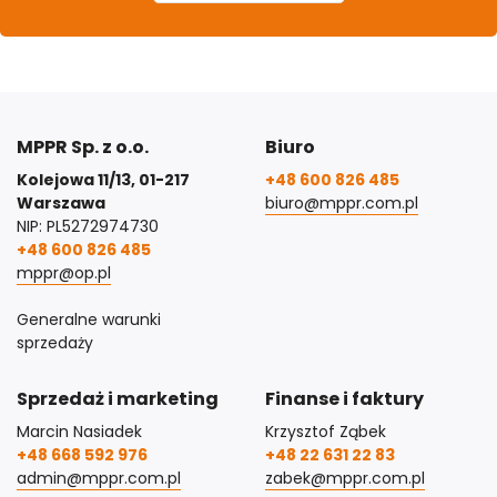
MPPR Sp. z o.o.
Biuro
Kolejowa 11/13, 01-217
+48 600 826 485
Warszawa
biuro@mppr.com.pl
NIP: PL5272974730
+48 600 826 485
mppr@op.pl
Generalne warunki
sprzedaży
Sprzedaż i marketing
Finanse i faktury
Marcin Nasiadek
Krzysztof Ząbek
+48 668 592 976
+48 22 631 22 83
admin@mppr.com.pl
zabek@mppr.com.pl