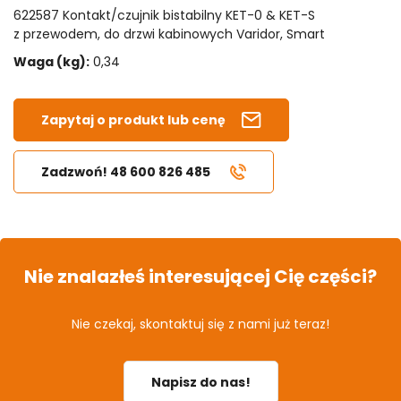
622587 Kontakt/czujnik bistabilny KET-0 & KET-S
z przewodem, do drzwi kabinowych Varidor, Smart
Waga (kg):
0,34
Zapytaj o produkt lub cenę
Zadzwoń! 48 600 826 485
Nie znalazłeś interesującej Cię części?
Nie czekaj, skontaktuj się z nami już teraz!
Napisz do nas!