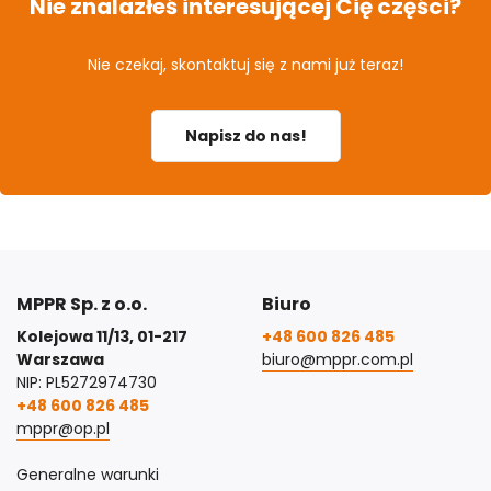
Nie znalazłeś interesującej Cię części?
Nie czekaj, skontaktuj się z nami już teraz!
Napisz do nas!
MPPR Sp. z o.o.
Biuro
Kolejowa 11/13, 01-217
+48 600 826 485
Warszawa
biuro@mppr.com.pl
NIP: PL5272974730
+48 600 826 485
mppr@op.pl
Generalne warunki