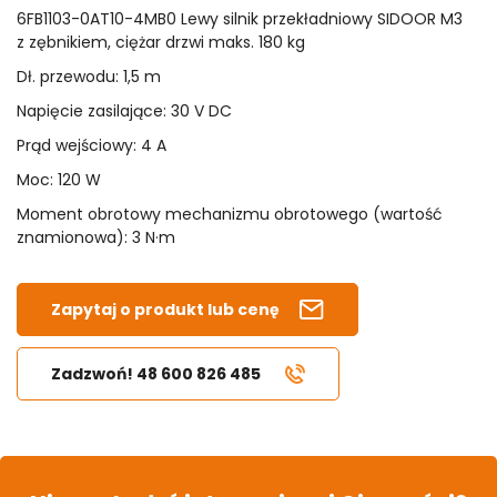
6FB1103-0AT10-4MB0 Lewy silnik przekładniowy SIDOOR M3
z zębnikiem, ciężar drzwi maks. 180 kg
Dł. przewodu: 1,5 m
Napięcie zasilające: 30 V DC
Prąd wejściowy: 4 A
Moc: 120 W
Moment obrotowy mechanizmu obrotowego (wartość
znamionowa): 3 N·m
Zapytaj o produkt lub cenę
Zadzwoń! 48 600 826 485