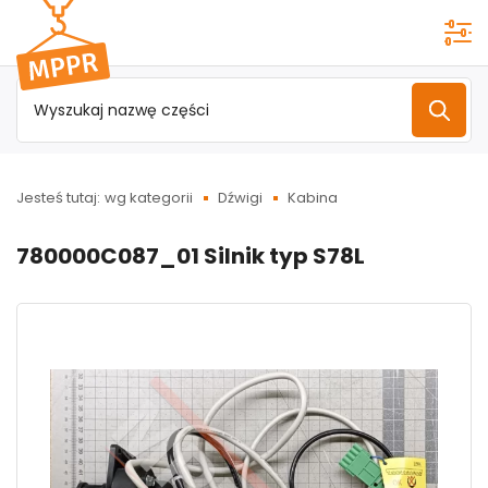
Przejdź do
menu
głównego
Jesteś tutaj:
wg kategorii
Dźwigi
Kabina
780000C087_01 Silnik typ S78L