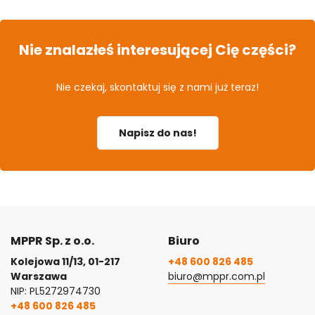
Nie znalazłeś interesującej Cię części?
Nie czekaj, skontaktuj się z nami już teraz!
Napisz do nas!
MPPR Sp. z o.o.
Biuro
Kolejowa 11/13, 01-217
+48 600 826 485
Warszawa
biuro@mppr.com.pl
NIP: PL5272974730
+48 600 826 485