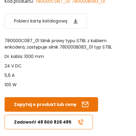
Kod produktu:
780000C087_01; 780000B083_01
Pobierz kartę katalogową
780000C087_01 Silnik prawy typu S78L z kablem
enkodera, zastępuje silnik 780000B083_01 typ S78L
Dł. kabla: 1000 mm
24 V DC
5,6 A
100 W
Zapytaj o produkt lub cenę
Zadzwoń! 48 600 826 485