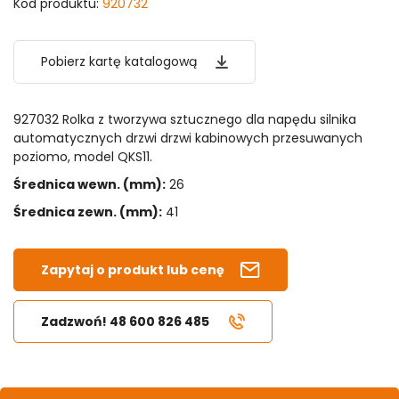
Kod produktu:
920732
Pobierz kartę katalogową
927032 Rolka z tworzywa sztucznego dla napędu silnika
automatycznych drzwi drzwi kabinowych przesuwanych
poziomo, model QKS11.
Średnica wewn. (mm):
26
Średnica zewn. (mm):
41
Zapytaj o produkt lub cenę
Zadzwoń! 48 600 826 485