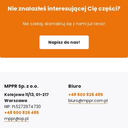
Nie znalazłeś interesującej Cię części?
Nie czekaj, skontaktuj się z nami już teraz!
Napisz do nas!
MPPR Sp. z o.o.
Biuro
Kolejowa 11/13, 01-217
+48 600 826 485
Warszawa
biuro@mppr.com.pl
NIP: PL5272974730
+48 600 826 485
mppr@op.pl