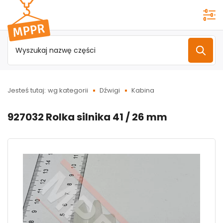
Przejdź do
menu
głównego
Jesteś tutaj:
wg kategorii
Dźwigi
Kabina
927032 Rolka silnika 41 / 26 mm