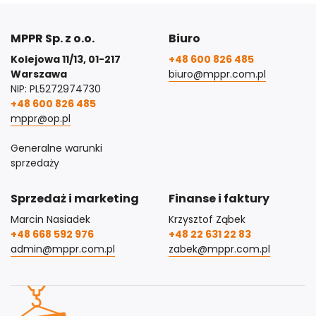
MPPR Sp. z o.o.
Biuro
Kolejowa 11/13, 01-217
+48 600 826 485
Warszawa
biuro@mppr.com.pl
NIP: PL5272974730
+48 600 826 485
mppr@op.pl
Generalne warunki
sprzedaży
Sprzedaż i marketing
Finanse i faktury
Marcin Nasiadek
Krzysztof Ząbek
+48 668 592 976
+48 22 631 22 83
admin@mppr.com.pl
zabek@mppr.com.pl