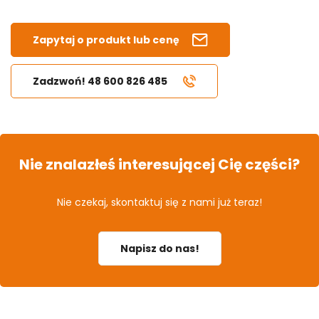
Zapytaj o produkt lub cenę
Zadzwoń! 48 600 826 485
Nie znalazłeś interesującej Cię części?
Nie czekaj, skontaktuj się z nami już teraz!
Napisz do nas!