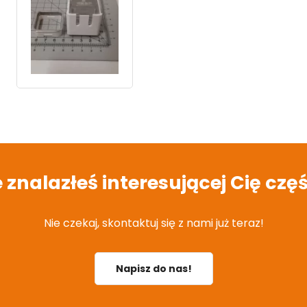
e znalazłeś interesującej Cię częś
Nie czekaj, skontaktuj się z nami już teraz!
Napisz do nas!