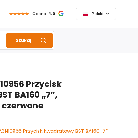
Ocena:
4.9
Polski
Szukaj
10956 Przycisk
ST BA160 „7”,
e czerwone
 A3N10956 Przycisk kwadratowy BST BA160 „7”,