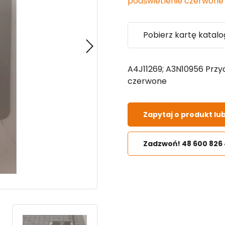
podświetlenie czerwone
Pobierz kartę katal
A4J11269; A3N10956 Przy
czerwone
Zapytaj o produkt lu
Zadzwoń! 48 600 826