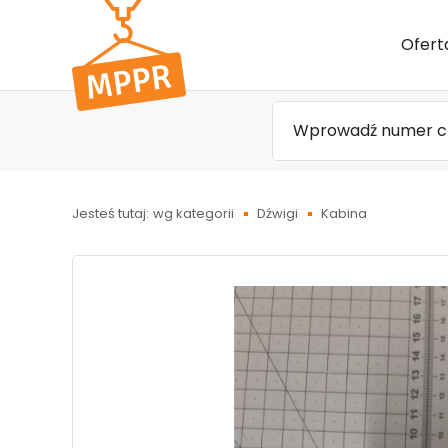
Przejdź
Ofert
do menu
głównego
Jesteś tutaj:
wg kategorii
Dźwigi
Kabina