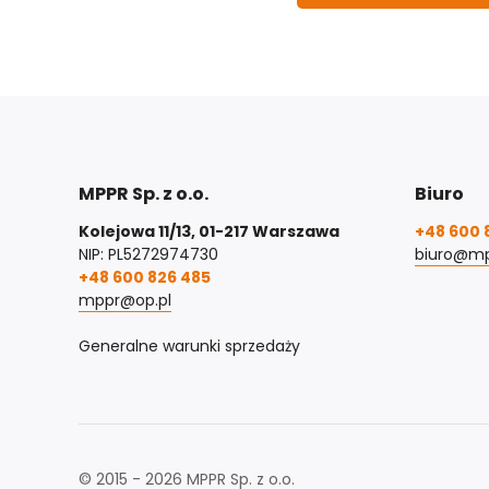
MPPR Sp. z o.o.
Biuro
Kolejowa 11/13, 01-217 Warszawa
+48 600 
NIP: PL5272974730
biuro@mp
+48 600 826 485
mppr@op.pl
Generalne warunki sprzedaży
© 2015 - 2026 MPPR Sp. z o.o.