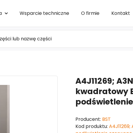
a
Wsparcie techniczne
O firmie
Kontakt
A4J11269; A3N
kwadratowy B
podświetleni
Producent:
BST
Kod produktu:
A4J11269;