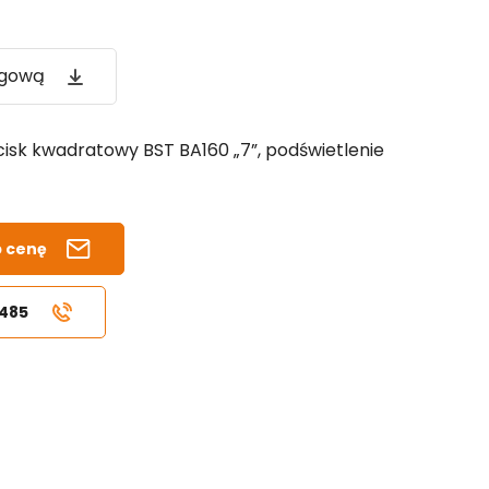
ogową
cisk kwadratowy BST BA160 „7”, podświetlenie
b cenę
 485