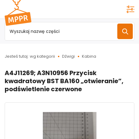
Przejdź do
menu
głównego
Jesteś tutaj:
wg kategorii
Dźwigi
Kabina
A4J11269; A3N10956 Przycisk
kwadratowy BST BA160 „otwieranie”,
podświetlenie czerwone