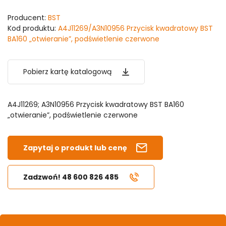
Producent:
BST
Kod produktu:
A4J11269/A3N10956 Przycisk kwadratowy BST
BA160 „otwieranie”, podświetlenie czerwone
Pobierz kartę katalogową
A4J11269; A3N10956 Przycisk kwadratowy BST BA160
„otwieranie”, podświetlenie czerwone
Zapytaj o produkt lub cenę
Zadzwoń! 48 600 826 485