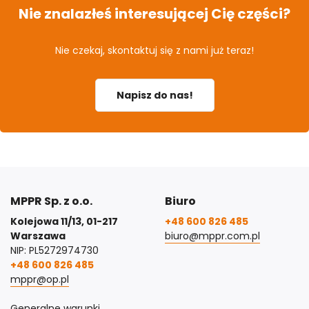
Nie znalazłeś interesującej Cię części?
Nie czekaj, skontaktuj się z nami już teraz!
Napisz do nas!
MPPR Sp. z o.o.
Biuro
Kolejowa 11/13, 01-217
+48 600 826 485
Warszawa
biuro@mppr.com.pl
NIP: PL5272974730
+48 600 826 485
mppr@op.pl
Generalne warunki