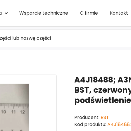
a
Wsparcie techniczne
O firmie
Kontakt
A4J18488; A3N
BST, czerwony
podświetlenie
Producent:
BST
Kod produktu:
A4J18488;