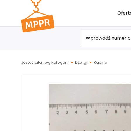
Przejdź
Ofert
do menu
głównego
Jesteś tutaj:
wg kategorii
Dźwigi
Kabina