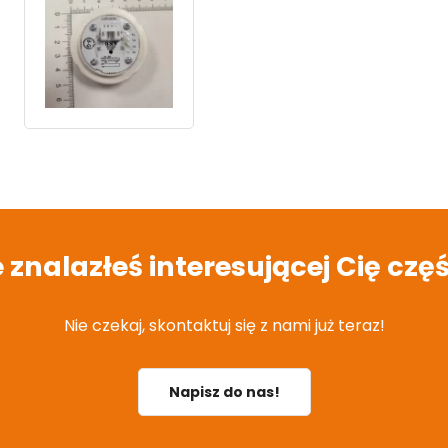
e znalazłeś interesującej Cię częś
Nie czekaj, skontaktuj się z nami już teraz!
Napisz do nas!