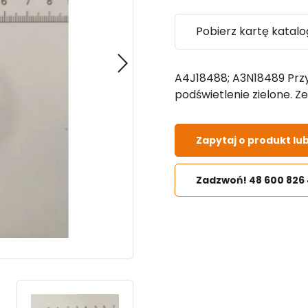
Pobierz kartę katal
A4J18488; A3N18489 Przy
podświetlenie zielone. Ze
Zapytaj o produkt lu
Zadzwoń! 48 600 826