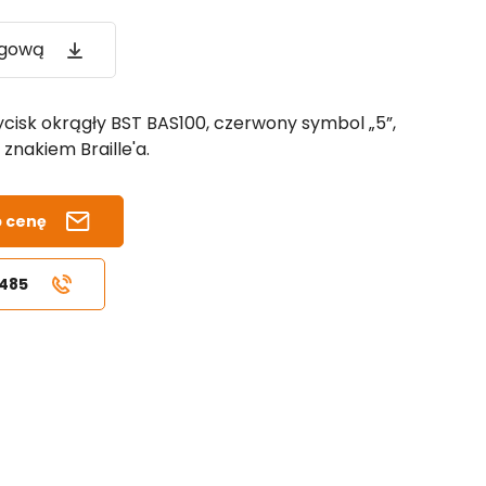
ogową
cisk okrągły BST BAS100, czerwony symbol „5”,
 znakiem Braille'a.
b cenę
 485