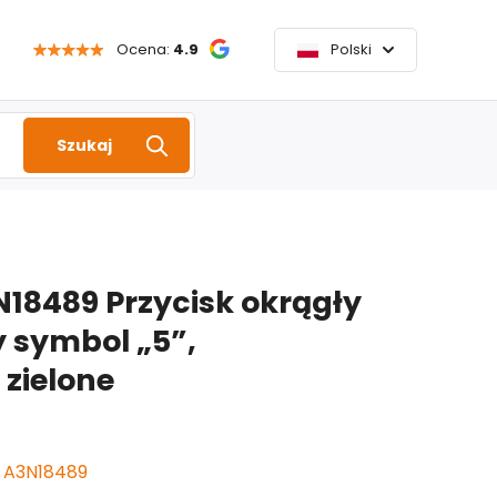
Ocena:
4.9
Polski
Szukaj
18489 Przycisk okrągły
 symbol „5”,
 zielone
 A3N18489