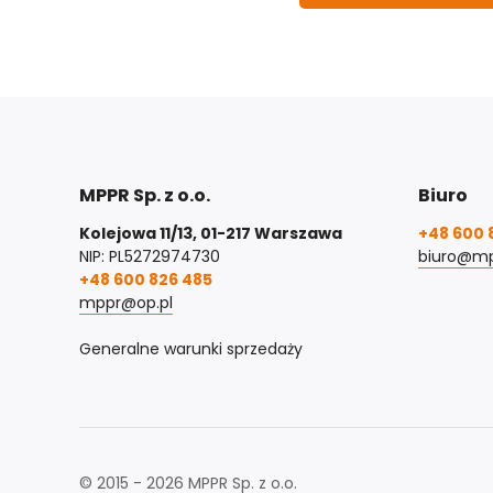
MPPR Sp. z o.o.
Biuro
Kolejowa 11/13, 01-217 Warszawa
+48 600 
NIP: PL5272974730
biuro@mp
+48 600 826 485
mppr@op.pl
Generalne warunki sprzedaży
© 2015 - 2026 MPPR Sp. z o.o.