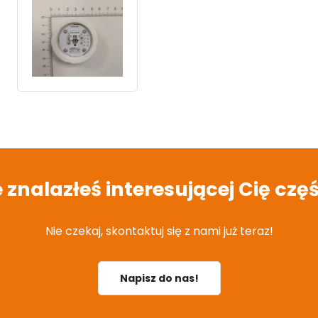
e znalazłeś interesującej Cię częś
Nie czekaj, skontaktuj się z nami już teraz!
Napisz do nas!