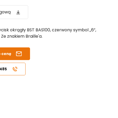
ogową
cisk okrągły BST BAS100, czerwony symbol „6”,
Ze znakiem Braille'a.
b cenę
 485