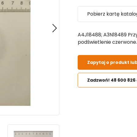
Pobierz kartę katal
A4J18488; A3N18489 Przy
podświetlenie czerwone. 
Zapytaj o produkt lu
Zadzwoń! 48 600 826