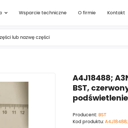
a
Wsparcie techniczne
O firmie
Kontakt
A4J18488; A3N
BST, czerwony
podświetleni
Producent:
BST
Kod produktu:
A4J18488;