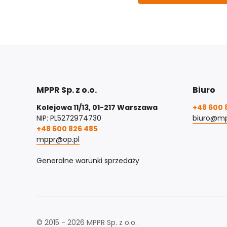
MPPR Sp. z o.o.
Biuro
Kolejowa 11/13, 01-217 Warszawa
+48 600 
NIP: PL5272974730
biuro@mp
+48 600 826 485
mppr@op.pl
Generalne warunki sprzedaży
© 2015 - 2026 MPPR Sp. z o.o.