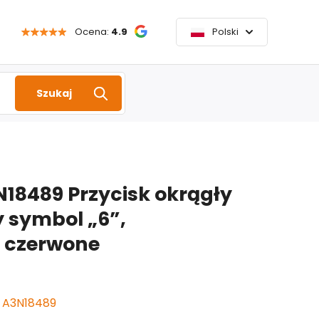
Ocena:
4.9
Polski
Szukaj
18489 Przycisk okrągły
 symbol „6”,
e czerwone
 A3N18489