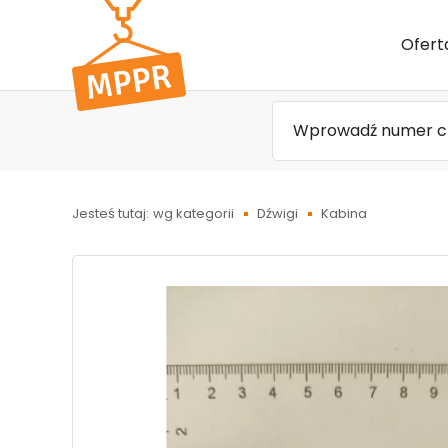
Przejdź
Ofert
do menu
głównego
Jesteś tutaj:
wg kategorii
Dźwigi
Kabina