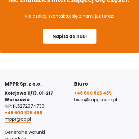
Nie czekaj, skontaktuj się z nami już teraz!
Napisz do nas!
MPPR Sp. z o.o.
Biuro
Kolejowa 11/13, 01-217
+48 600 826 485
Warszawa
biuro@mppr.com.pl
NIP: PL5272974730
+48 600 826 485
mppr@op.pl
Generalne warunki
sprzedaży