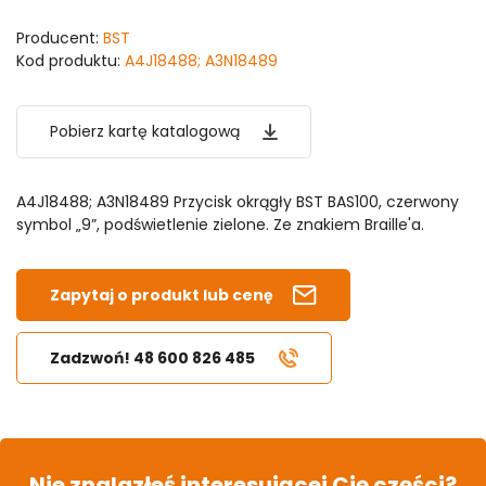
Producent:
BST
Kod produktu:
A4J18488; A3N18489
Pobierz kartę katalogową
A4J18488; A3N18489 Przycisk okrągły BST BAS100, czerwony
symbol „9”, podświetlenie zielone. Ze znakiem Braille'a.
Zapytaj o produkt lub cenę
Zadzwoń! 48 600 826 485
Nie znalazłeś interesującej Cię części?