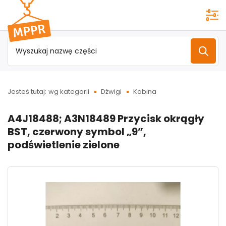
Przejdź do
menu
głównego
Jesteś tutaj:
wg kategorii
Dźwigi
Kabina
A4J18488; A3N18489 Przycisk okrągły
BST, czerwony symbol „9”,
podświetlenie zielone