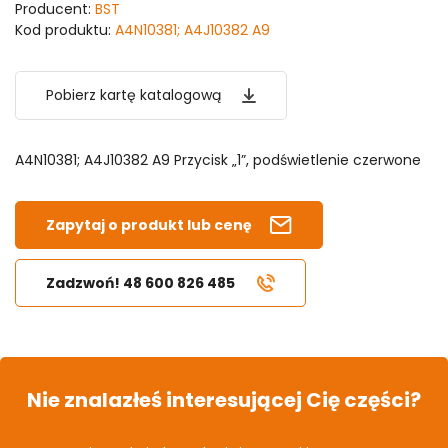
Producent:
BST
Kod produktu:
A4N10381; A4J10382 A9
Pobierz kartę katalogową
A4N10381; A4J10382 A9 Przycisk „1”, podświetlenie czerwone
Zapytaj o produkt lub cenę
Zadzwoń! 48 600 826 485
Nie znalazłeś interesującej Cię części?