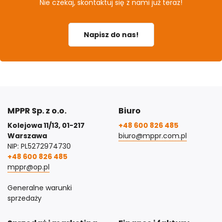
Nie czekaj, skontaktuj się z nami już teraz!
Napisz do nas!
MPPR Sp. z o.o.
Biuro
Kolejowa 11/13, 01-217
+48 600 826 485
Warszawa
biuro@mppr.com.pl
NIP: PL5272974730
+48 600 826 485
mppr@op.pl
Generalne warunki
sprzedaży