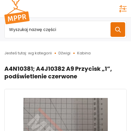
Przejdź do
menu
głównego
Jesteś tutaj:
wg kategorii
Dźwigi
Kabina
A4N10381; A4J10382 A9 Przycisk „1”,
podświetlenie czerwone