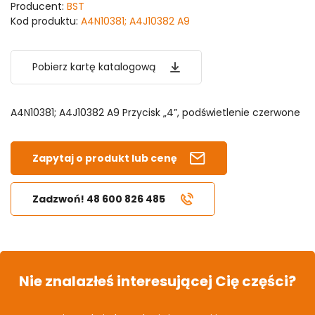
Producent:
BST
Kod produktu:
A4N10381; A4J10382 A9
Pobierz kartę katalogową
A4N10381; A4J10382 A9 Przycisk „4”, podświetlenie czerwone
Zapytaj o produkt lub cenę
Zadzwoń! 48 600 826 485
Nie znalazłeś interesującej Cię części?