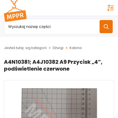
Przejdź do
menu
głównego
Jesteś tutaj:
wg kategorii
Dźwigi
Kabina
A4N10381; A4J10382 A9 Przycisk „4”,
podświetlenie czerwone