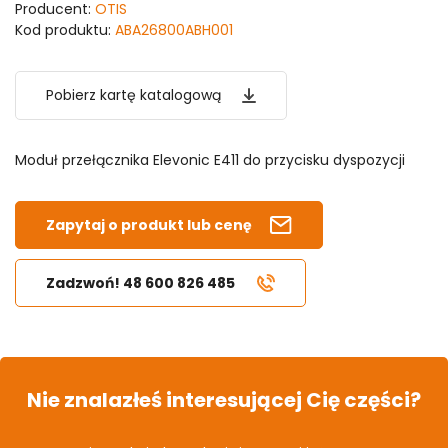
Producent:
OTIS
Kod produktu:
ABA26800ABH001
Pobierz kartę katalogową
Moduł przełącznika Elevonic E411 do przycisku dyspozycji
Zapytaj o produkt lub cenę
Zadzwoń! 48 600 826 485
Nie znalazłeś interesującej Cię części?