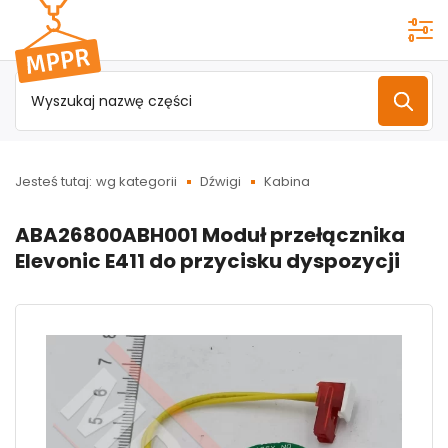
Przejdź do
menu
głównego
Jesteś tutaj:
wg kategorii
Dźwigi
Kabina
ABA26800ABH001 Moduł przełącznika
Elevonic E411 do przycisku dyspozycji