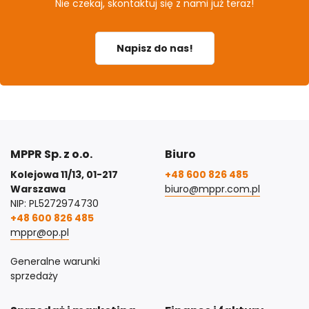
Nie czekaj, skontaktuj się z nami już teraz!
Napisz do nas!
MPPR Sp. z o.o.
Biuro
Kolejowa 11/13, 01-217
+48 600 826 485
Warszawa
biuro@mppr.com.pl
NIP: PL5272974730
+48 600 826 485
mppr@op.pl
Generalne warunki
sprzedaży