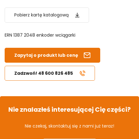
Pobierz kartę katalogową
ERN 1387 2048 enkoder wciągarki
Zapytaj o produkt lub cenę
Zadzwoń! 48 600 826 485
Nie znalazłeś interesującej Cię części?
Nie czekaj, skontaktuj się z nami już teraz!