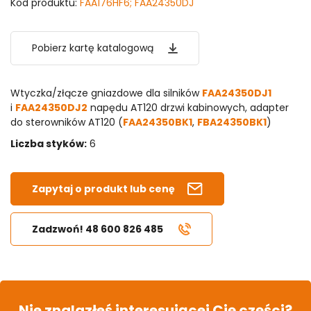
Kod produktu:
FAA176HF6; FAA24350DJ
Pobierz kartę katalogową
Wtyczka/złącze gniazdowe dla silników
FAA24350DJ1
i
FAA24350DJ2
napędu AT120 drzwi kabinowych, adapter
do sterowników AT120 (
FAA24350BK1
,
FBA24350BK1
)
Liczba styków:
6
Zapytaj o produkt lub cenę
Zadzwoń! 48 600 826 485
Nie znalazłeś interesującej Cię części?