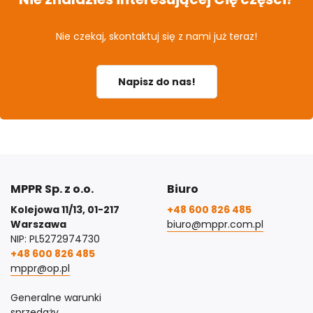
Nie czekaj, skontaktuj się z nami już teraz!
Napisz do nas!
MPPR Sp. z o.o.
Biuro
Kolejowa 11/13, 01-217
+48 600 826 485
Warszawa
biuro@mppr.com.pl
NIP: PL5272974730
+48 600 826 485
mppr@op.pl
Generalne warunki
sprzedaży