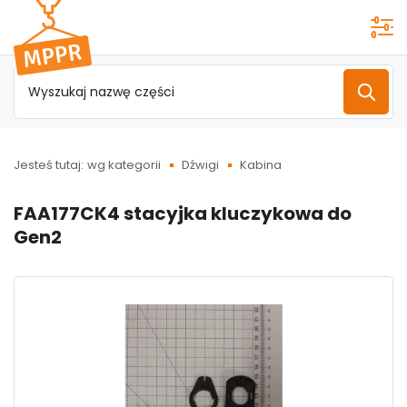
Przejdź do
menu
głównego
Jesteś tutaj:
wg kategorii
Dźwigi
Kabina
FAA177CK4 stacyjka kluczykowa do
Gen2