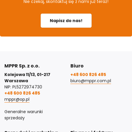
Nie czekaj, skontaktuj się z nami już teraz!
Napisz do nas!
MPPR Sp. z o.o.
Biuro
Kolejowa 11/13, 01-217
+48 600 826 485
Warszawa
biuro@mppr.com.pl
NIP: PL5272974730
+48 600 826 485
mppr@op.pl
Generalne warunki
sprzedaży