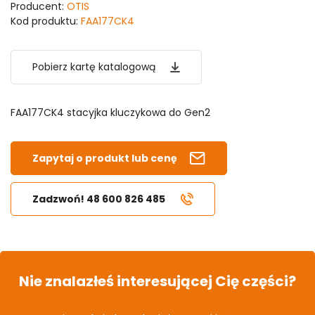
Producent:
OTIS
Kod produktu:
FAA177CK4
Pobierz kartę katalogową
FAA177CK4 stacyjka kluczykowa do Gen2
Zapytaj o produkt lub cenę
Zadzwoń! 48 600 826 485
Nie znalazłeś interesującej Cię części?